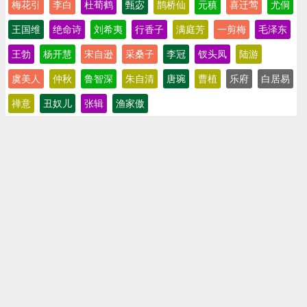
梅花引
李白
杜荀鹤
甄宓
鹊桥仙
元稹
喜迁莺
尤侗
王国维
绝命诗
刘希夷
行香子
满庭芳
一剪梅
毛泽东
王勃
杨开慧
宋自逊
采桑子
李冠
钗头凤
陆游
虞美人
仲秋
鲁智深
朱自清
唐琬
曹植
乐府
白居易
禅意
丑奴儿
张辑
渔家傲