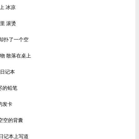
上 冰凉
里 滚烫
 却扑了一个空
物 散落在桌上
的日记本
尽的铅笔
的发卡
空空的背囊
在日记本上写道