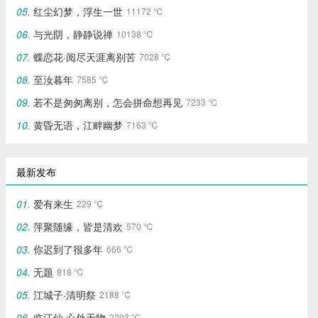
红尘幻梦，浮生一世
11172 ℃
与光阴，静静说禅
10138 ℃
蝶恋花·阅尽天涯离别苦
7028 ℃
至汝暮年
7585 ℃
若不是匆匆离别，怎会拼命想再见
7233 ℃
黄昏无语，江畔幽梦
7163 ℃
最新发布
爱有来生
229 ℃
萍聚随缘，皆是清欢
570 ℃
你迟到了很多年
666 ℃
无题
818 ℃
江城子·清明祭
2188 ℃
临江仙·心外无物‌
2293 ℃