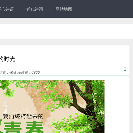
禅心诗语
近代诗词
网站地图
的时光

 作者：
张瑾
阅读量：6906