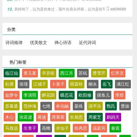
风铃响了，以为是你来过，落叶在肩头停留，以为是你写下的旧梦。

w808688
分类
诗词格律
优美散文
禅心诗语
近代诗词
热门标签
临江仙
青玉案
辛弃疾
西江月
苏轼
曹雪芹
忆帝京
杜甫
张瑾
江城子
卜算子
雨霖铃
柳永
岳飞
满江红
如梦令
李清照
醉花阴
蝶恋花
欧阳修
摸鱼儿
李煜
苏幕遮
范仲淹
七绝
牟伯融
晏殊
清平乐
甄氏
曹操
木心
张若虚
蒋捷
席慕蓉
长相思
周紫芝
鹧鸪天
马致远
生查子
高蟾
水仙子
徐再思
温庭筠
秦观