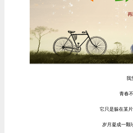
我
青春
它只是躲在某片
岁月凝成一颗