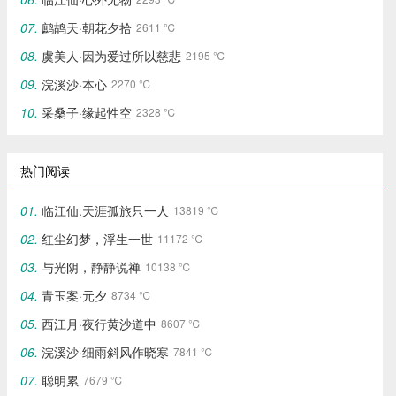
鹧鸪天·朝花夕拾
2611 ℃
虞美人·因为爱过所以慈悲
2195 ℃
浣溪沙·本心
2270 ℃
采桑子·缘起性空
2328 ℃
热门阅读
临江仙.天涯孤旅只一人
13819 ℃
红尘幻梦，浮生一世
11172 ℃
与光阴，静静说禅
10138 ℃
青玉案·元夕
8734 ℃
西江月·夜行黄沙道中
8607 ℃
浣溪沙·细雨斜风作晓寒
7841 ℃
聪明累
7679 ℃