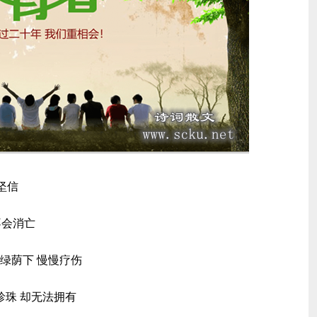
坚信
不会消亡
绿荫下 慢慢疗伤
珍珠 却无法拥有