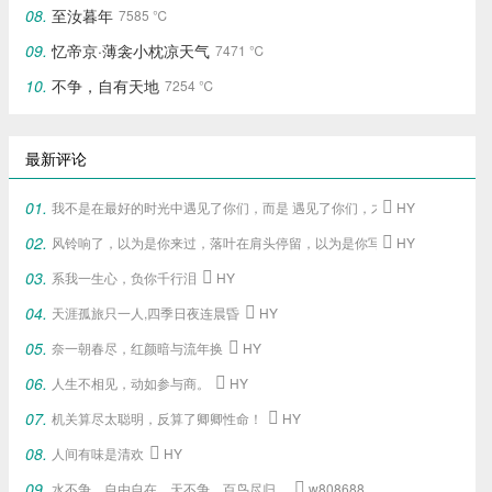
至汝暮年
7585 ℃
忆帝京·薄衾小枕凉天气
7471 ℃
不争，自有天地
7254 ℃
最新评论
我不是在最好的时光中遇见了你们，
而是 遇见了你们，
才给了我这段最好的

HY
风铃响了，以为是你来过，落叶在肩头停留，以为是你写下的旧梦。

HY
系我一生心，负你千行泪

HY
天涯孤旅只一人,四季日夜连晨昏

HY
奈一朝春尽，红颜暗与流年换

HY
人生不相见，动如参与商。

HY
机关算尽太聪明，反算了卿卿性命！

HY
人间有味是清欢

HY
水不争，自由自在，天不争，百鸟尽归，

w808688