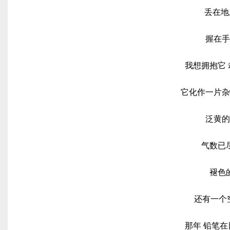
丢在地
握在手
我想拥抱它
它化作一片杂
泛黄
气数已
褪色
还有一个
那年 铅笔