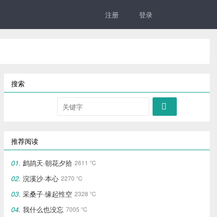
注册
登录
搜索

推荐阅读
鹧鸪天·朝花夕拾
2611 ℃
浣溪沙·本心
2270 ℃
采桑子·缘起性空
2328 ℃
我什么也没忘
7005 ℃