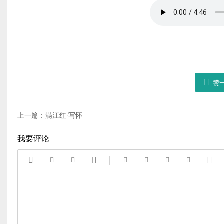

赞
上一篇：
满江红·写怀
我要评论








