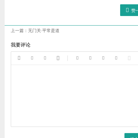

赞
上一篇：
无门关·平常是道
我要评论








