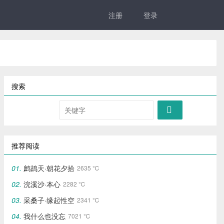
注册
登录
搜索

推荐阅读
鹧鸪天·朝花夕拾
2635 ℃
浣溪沙·本心
2282 ℃
采桑子·缘起性空
2341 ℃
我什么也没忘
7021 ℃