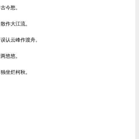
卷古今愁。
，散作大江流。
，误认云峰作渡舟。
世两悠悠。
，独坐烂柯秋。