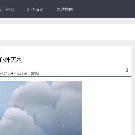
禅心诗语
近代诗词
网站地图
心外无物‌

6 作者：
HY
阅读量：2308