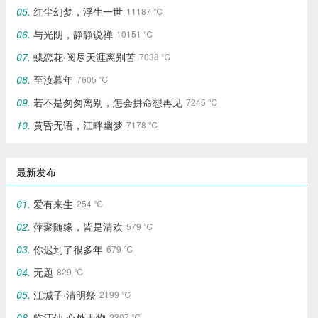
红尘幻梦，浮生一世
11187 ℃
与光阴，静静说禅
10151 ℃
蝶恋花·阅尽天涯离别苦
7038 ℃
至汝暮年
7605 ℃
若不是匆匆离别，怎会拼命想再见
7245 ℃
黄昏无语，江畔幽梦
7178 ℃
最新发布
爱有来生
254 ℃
萍聚随缘，皆是清欢
579 ℃
你迟到了很多年
679 ℃
无题
829 ℃
江城子·清明祭
2199 ℃
临江仙·心外无物‌
2307 ℃