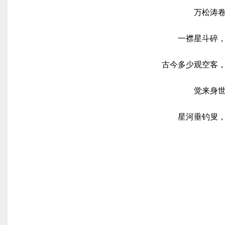
万松涛
一襟星斗碎
古今多少观空客
觉来身
星河垂钓叟