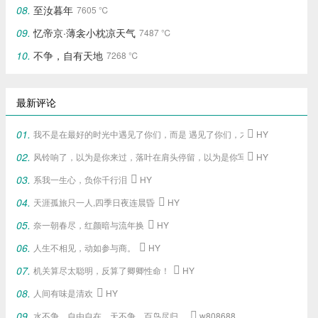
至汝暮年
7605 ℃
忆帝京·薄衾小枕凉天气
7487 ℃
不争，自有天地
7268 ℃
最新评论
我不是在最好的时光中遇见了你们，
而是 遇见了你们，
才给了我这段最好的

HY
风铃响了，以为是你来过，落叶在肩头停留，以为是你写下的旧梦。

HY
系我一生心，负你千行泪

HY
天涯孤旅只一人,四季日夜连晨昏

HY
奈一朝春尽，红颜暗与流年换

HY
人生不相见，动如参与商。

HY
机关算尽太聪明，反算了卿卿性命！

HY
人间有味是清欢

HY
水不争，自由自在，天不争，百鸟尽归，

w808688