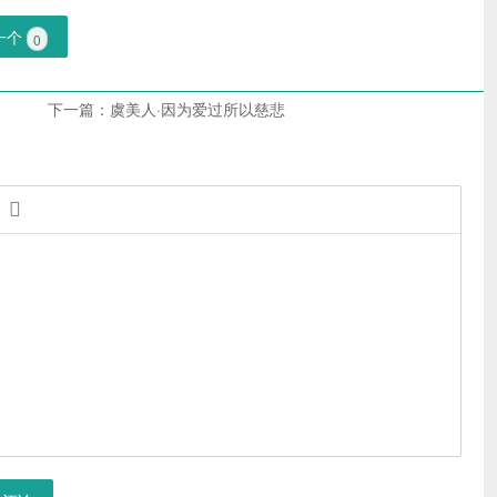
一个
0
下一篇：
虞美人·因为爱过所以慈悲
