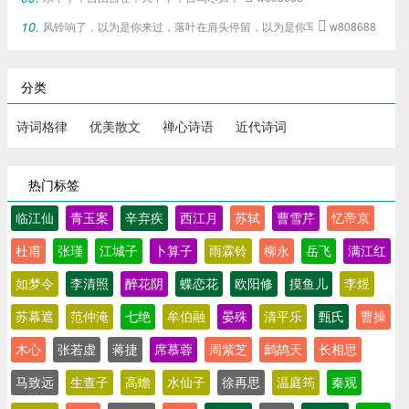
风铃响了，以为是你来过，落叶在肩头停留，以为是你写下的旧梦。

w808688
分类
诗词格律
优美散文
禅心诗语
近代诗词
热门标签
临江仙
青玉案
辛弃疾
西江月
苏轼
曹雪芹
忆帝京
杜甫
张瑾
江城子
卜算子
雨霖铃
柳永
岳飞
满江红
如梦令
李清照
醉花阴
蝶恋花
欧阳修
摸鱼儿
李煜
苏幕遮
范仲淹
七绝
牟伯融
晏殊
清平乐
甄氏
曹操
木心
张若虚
蒋捷
席慕蓉
周紫芝
鹧鸪天
长相思
马致远
生查子
高蟾
水仙子
徐再思
温庭筠
秦观