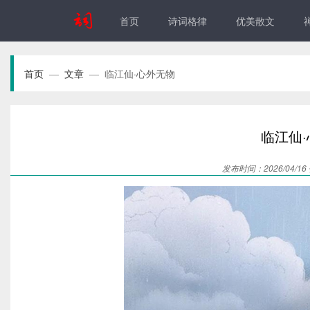
首页
诗词格律
优美散文
首页
文章
临江仙·心外无物‌
—
—
临江仙·
发布时间：2026/04/1