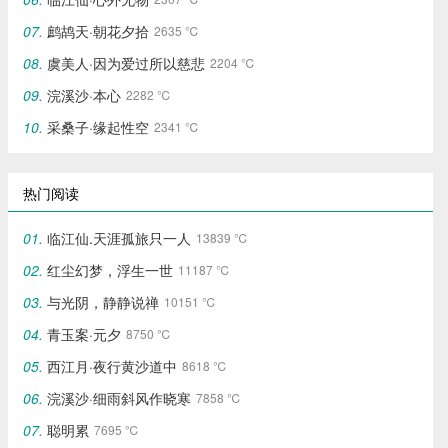
鹧鸪天·朝花夕拾
2635 ℃
虞美人·因为爱过所以慈悲
2204 ℃
浣溪沙·本心
2282 ℃
采桑子·缘起性空
2341 ℃
热门阅读
临江仙.天涯孤旅只一人
13839 ℃
红尘幻梦，浮生一世
11187 ℃
与光阴，静静说禅
10151 ℃
青玉案·元夕
8750 ℃
西江月·夜行黄沙道中
8618 ℃
浣溪沙·细雨斜风作晓寒
7858 ℃
聪明累
7695 ℃