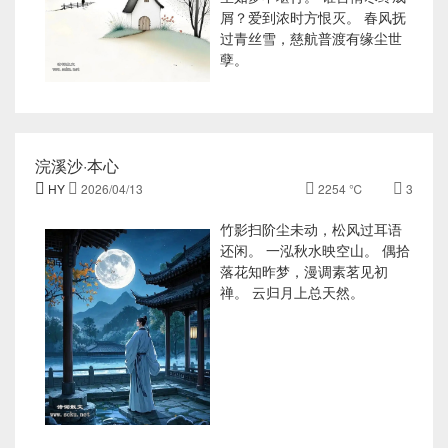
屑？爱到浓时方恨灭。 春风抚
过青丝雪，慈航普渡有缘尘世
孽。
浣溪沙·本心

HY

2026/04/13

2254 ℃

3
竹影扫阶尘未动，松风过耳语
还闲。 一泓秋水映空山。 偶拾
落花知昨梦，漫调素茗见初
禅。 云归月上总天然。