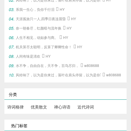
系我一生心，负你千行泪

HY
天涯孤旅只一人,四季日夜连晨昏

HY
奈一朝春尽，红颜暗与流年换

HY
人生不相见，动如参与商。

HY
机关算尽太聪明，反算了卿卿性命！

HY
人间有味是清欢

HY
水不争，自由自在，天不争，百鸟尽归，

w808688
风铃响了，以为是你来过，落叶在肩头停留，以为是你写下的旧梦。

w808688
分类
诗词格律
优美散文
禅心诗语
近代诗词
热门标签