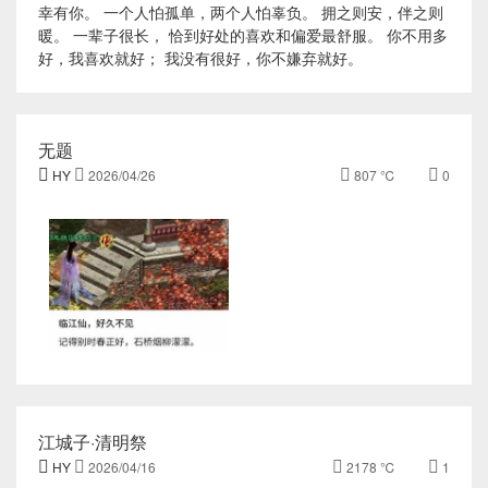
幸有你。 一个人怕孤单，两个人怕辜负。 拥之则安，伴之则
暖。 一辈子很长， 恰到好处的喜欢和偏爱最舒服。 你不用多
好，我喜欢就好； 我没有很好，你不嫌弃就好。
无题

HY

2026/04/26

807 ℃

0
江城子·清明祭

HY

2026/04/16

2178 ℃

1