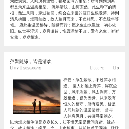
聚散匆匆。人间所有遗憾，都是圆满的铺垫；所有匆匆别离，
都是为来生温柔相见。 流年清浅，山河安然。此生种下的情
根，熬过风雨，穿过轮回，终会在来世的渡口生根发芽。待到
清风拂面，烟雨如故，故人踏月而来，不负相思，不负经年等
候。 愿此生温柔相待，随缘而行；愿来生山水重逢，初心依
旧。纵世事浮沉，岁月辗转，惟愿深情不改，爱有来生，岁岁
安然，岁岁相逢。
萍聚随缘，皆是清欢

HY

2026/06/12

560 ℃

3
禅云：浮生聚散，不过萍水相
逢。 世人如池上青萍，浮沉尘
世，风来则聚，风去则离，万
般相逢，皆为因缘。从来没有
恒久的相守，所有遇见，皆是
人间片刻的温柔馈赠。 曾与一
人并肩风月，共渡寻常朝夕。
以为烟火相伴便是岁岁长久，却不懂无常是世间真谛。缘起一
念，故人相逢；缘灭一念，山水相离。从前执着于圆满，耿耿