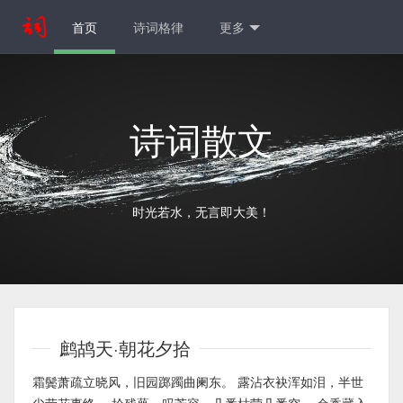
首页
诗词格律
更多
诗词散文
时光若水，无言即大美！
鹧鸪天·朝花夕拾
霜鬓萧疏立晓风，旧园踯躅曲阑东。 露沾衣袂浑如泪，半世