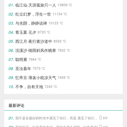
临江仙.天涯孤旅只一人
13809 ℃
红尘幻梦，浮生一世
11154 ℃
与光阴，静静说禅
10123 ℃
青玉案·元夕
8720 ℃
西江月·夜行黄沙道中
8593 ℃
浣溪沙·细雨斜风作晓寒
7832 ℃
聪明累
7664 ℃
至汝暮年
7573 ℃
忆帝京·薄衾小枕凉天气
7459 ℃
不争，自有天地
7243 ℃
最新评论
我不是在最好的时光中遇见了你们，
而是 遇见了你们，
才给了我这段最好

HY
风铃响了，以为是你来过，落叶在肩头停留，以为是你写下的旧梦。

HY