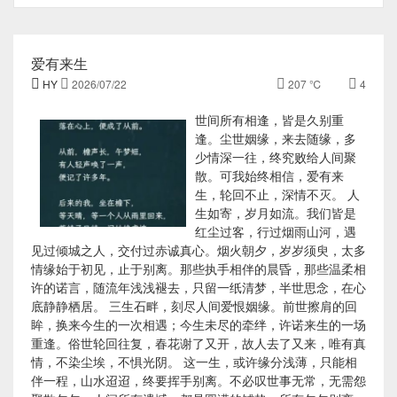
爱有来生

HY

2026/07/22

207 ℃

4
世间所有相逢，皆是久别重
逢。尘世姻缘，来去随缘，多
少情深一往，终究败给人间聚
散。可我始终相信，爱有来
生，轮回不止，深情不灭。 人
生如寄，岁月如流。我们皆是
红尘过客，行过烟雨山河，遇
见过倾城之人，交付过赤诚真心。烟火朝夕，岁岁须臾，太多
情缘始于初见，止于别离。那些执手相伴的晨昏，那些温柔相
许的诺言，随流年浅浅褪去，只留一纸清梦，半世思念，在心
底静静栖居。 三生石畔，刻尽人间爱恨姻缘。前世擦肩的回
眸，换来今生的一次相遇；今生未尽的牵绊，许诺来生的一场
重逢。俗世轮回往复，春花谢了又开，故人去了又来，唯有真
情，不染尘埃，不惧光阴。 这一生，或许缘分浅薄，只能相
伴一程，山水迢迢，终要挥手别离。不必叹世事无常，无需怨