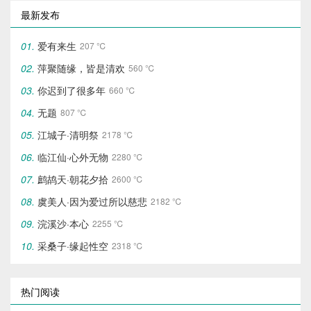
最新发布
爱有来生
207 ℃
萍聚随缘，皆是清欢
560 ℃
你迟到了很多年
660 ℃
无题
807 ℃
江城子·清明祭
2178 ℃
临江仙·心外无物‌
2280 ℃
鹧鸪天·朝花夕拾
2600 ℃
虞美人·因为爱过所以慈悲
2182 ℃
浣溪沙·本心
2255 ℃
采桑子·缘起性空
2318 ℃
热门阅读