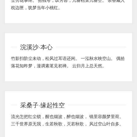
尘劳花事终。 拾残萼，叹芳容，几番枯荣几番空。 余香藏入
枕边匣，犹梦当年小桃红。
浣溪沙·本心
竹影扫阶尘未动，松风过耳语还闲。 一泓秋水映空山。 偶拾
落花知昨梦，漫调素茗见初禅。 云归月上总天然。
采桑子·缘起性空
流光怎把红尘锁，醒也烟波，醉也烟波， 镜里容颜梦里荷。
三千世界原无我，生若秋歌，灭若秋歌， 风过空山叶自多。