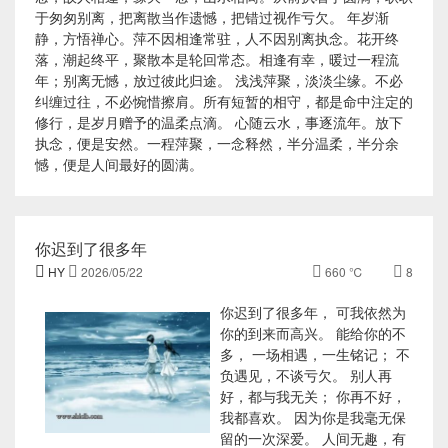
于匆匆别离，把离散当作遗憾，把错过视作亏欠。 年岁渐
静，方悟禅心。萍不因相逢常驻，人不因别离执念。花开终
落，潮起终平，聚散本是轮回常态。相逢有幸，暖过一程流
年；别离无憾，放过彼此归途。 浅浅萍聚，淡淡尘缘。不必
纠缠过往，不必惋惜擦肩。所有短暂的相守，都是命中注定的
修行，是岁月赠予的温柔点滴。 心随云水，事逐流年。放下
执念，便是安然。一程萍聚，一念释然，半分温柔，半分余
憾，便是人间最好的圆满。
你迟到了很多年

HY

2026/05/22

660 ℃

8
你迟到了很多年， 可我依然为
你的到来而高兴。 能给你的不
多， 一场相遇，一生铭记； 不
负遇见，不谈亏欠。 别人再
好，都与我无关； 你再不好，
我都喜欢。 因为你是我毫无保
留的一次深爱。 人间无趣，有