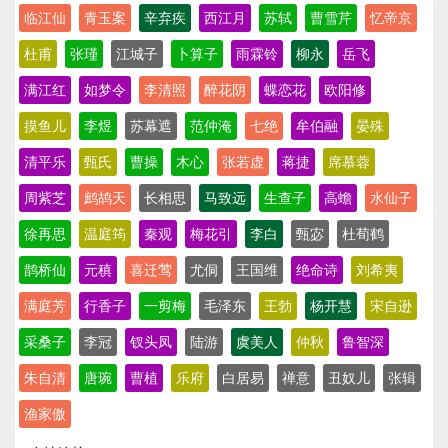
临江仙
青玉案
辛弃疾
西江月
苏轼
曹雪芹
忆帝京
杜甫
张瑾
江城子
卜算子
雨霖铃
柳永
岳飞
满江红
如梦令
李清照
醉花阴
蝶恋花
欧阳修
摸鱼儿
李煜
苏幕遮
范仲淹
七绝
牟伯融
晏殊
清平乐
甄氏
曹操
木心
张若虚
蒋捷
席慕蓉
周紫芝
鹧鸪天
长相思
马致远
生查子
高蟾
水仙子
徐再思
温庭筠
秦观
梅花引
李白
甄宓
杜荀鹤
鹊桥仙
元稹
喜迁莺
尤侗
王国维
绝命诗
刘希夷
满庭芳
行香子
一剪梅
毛泽东
王勃
杨开慧
宋自逊
采桑子
李冠
钗头凤
陆游
虞美人
仲秋
鲁智深
朱自清
唐琬
曹植
乐府
白居易
禅意
丑奴儿
张辑
渔家傲