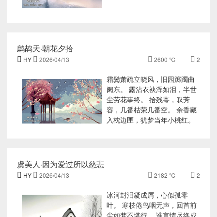
鹧鸪天·朝花夕拾

HY

2026/04/13

2600 ℃

2
霜鬓萧疏立晓风，旧园踯躅曲
阑东。 露沾衣袂浑如泪，半世
尘劳花事终。 拾残萼，叹芳
容，几番枯荣几番空。 余香藏
入枕边匣，犹梦当年小桃红。
虞美人·因为爱过所以慈悲

HY

2026/04/13

2182 ℃

2
冰河封泪凝成屑，心似孤零
叶。 寒枝倦鸟咽无声，回首前
尘如梦不堪行。 谁言情尽终成