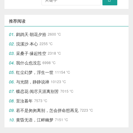
推荐阅读
鹧鸪天·朝花夕拾
2600 ℃
浣溪沙·本心
2255 ℃
采桑子·缘起性空
2318 ℃
我什么也没忘
6998 ℃
红尘幻梦，浮生一世
11154 ℃
与光阴，静静说禅
10123 ℃
蝶恋花·阅尽天涯离别苦
7015 ℃
至汝暮年
7573 ℃
若不是匆匆离别，怎会拼命想再见
7223 ℃
黄昏无语，江畔幽梦
7151 ℃