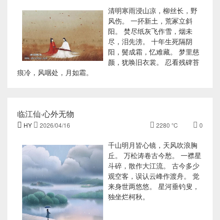
清明寒雨浸山凉，柳丝长，野
风伤。 一抔新土，荒冢立斜
阳。 焚尽纸灰飞作雪，烟未
尽，泪先滂。 十年生死隔阴
阳，鬓成霜，忆难藏。 梦里慈
颜，犹唤旧衣裳。 忍看残碑苔
痕冷，风咽处，月如霜。
临江仙·心外无物‌

HY

2026/04/16

2280 ℃

0
千山明月皆心镜，天风吹浪胸
丘。 万松涛卷古今愁。 一襟星
斗碎，散作大江流。 古今多少
观空客，误认云峰作渡舟。 觉
来身世两悠悠。 星河垂钓叟，
独坐烂柯秋。