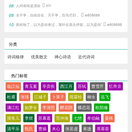
人间有味是清欢

HY
水不争，自由自在，天不争，百鸟尽归，

w808688
风铃响了，以为是你来过，落叶在肩头停留，以为是你写下的旧梦。

w808688
分类
诗词格律
优美散文
禅心诗语
近代诗词
热门标签
临江仙
青玉案
辛弃疾
西江月
苏轼
曹雪芹
忆帝京
杜甫
张瑾
江城子
卜算子
雨霖铃
柳永
岳飞
满江红
如梦令
李清照
醉花阴
蝶恋花
欧阳修
摸鱼儿
李煜
苏幕遮
范仲淹
七绝
牟伯融
晏殊
清平乐
甄氏
曹操
木心
张若虚
蒋捷
席慕蓉