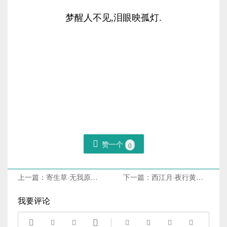
梦醒人不见,泪眼映孤灯.

赞一个
0
上一篇：
寄生草·无我原非你
下一篇：
西江月·夜行黄沙道中
我要评论







