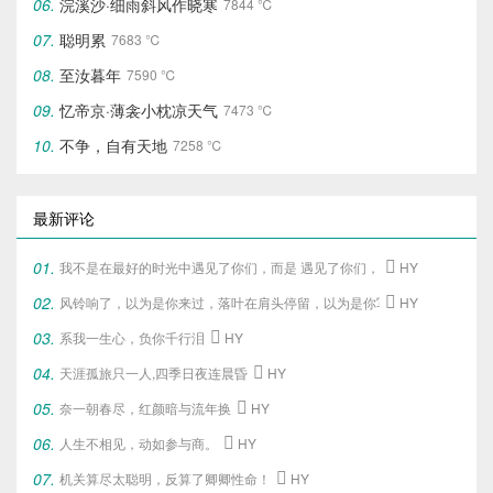
浣溪沙·细雨斜风作晓寒
7844 ℃
聪明累
7683 ℃
至汝暮年
7590 ℃
忆帝京·薄衾小枕凉天气
7473 ℃
不争，自有天地
7258 ℃
最新评论
我不是在最好的时光中遇见了你们，
而是 遇见了你们，
才给了我这段最好

HY
风铃响了，以为是你来过，落叶在肩头停留，以为是你写下的旧梦。

HY
系我一生心，负你千行泪

HY
天涯孤旅只一人,四季日夜连晨昏

HY
奈一朝春尽，红颜暗与流年换

HY
人生不相见，动如参与商。

HY
机关算尽太聪明，反算了卿卿性命！

HY