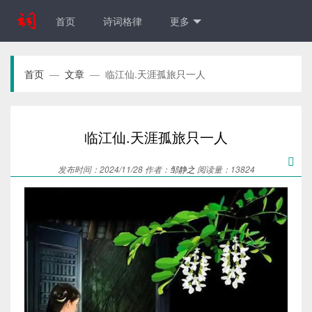
首页
诗词格律
更多
首页
文章
临江仙.天涯孤旅只一人
—
—
临江仙.天涯孤旅只一人

发布时间：2024/11/28 作者：
邹静之
阅读量：13824