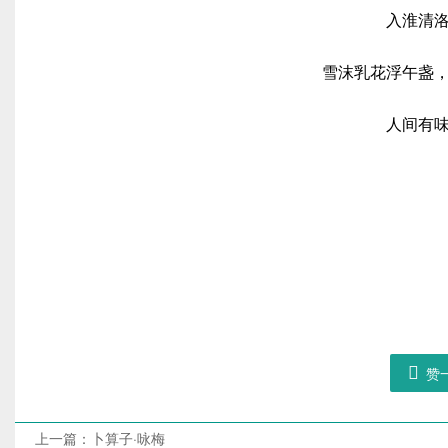
入淮清
雪沫乳花浮午盏
人间有

赞
上一篇：
卜算子·咏梅