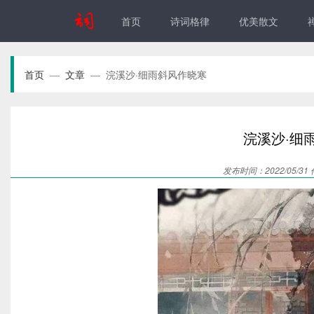
首页
诗词格律
优美散文
首页
文章
浣溪沙·细雨斜风作晓寒
—
—
浣溪沙·细
发布时间：2022/05/31