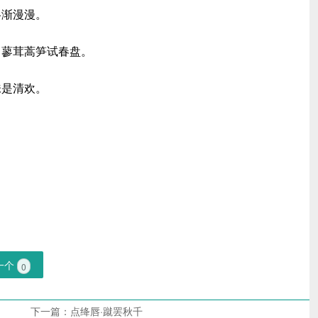
洛渐漫漫。
，蓼茸蒿笋试春盘。
味是清欢。
一个
0
下一篇：
点绛唇·蹴罢秋千