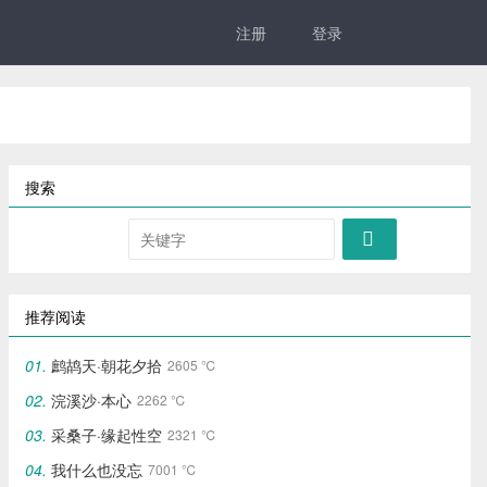
注册
登录
搜索

推荐阅读
鹧鸪天·朝花夕拾
2605 ℃
浣溪沙·本心
2262 ℃
采桑子·缘起性空
2321 ℃
我什么也没忘
7001 ℃