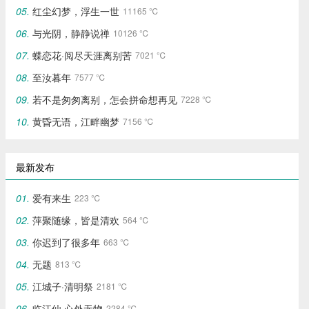
红尘幻梦，浮生一世
11165 ℃
与光阴，静静说禅
10126 ℃
蝶恋花·阅尽天涯离别苦
7021 ℃
至汝暮年
7577 ℃
若不是匆匆离别，怎会拼命想再见
7228 ℃
黄昏无语，江畔幽梦
7156 ℃
最新发布
爱有来生
223 ℃
萍聚随缘，皆是清欢
564 ℃
你迟到了很多年
663 ℃
无题
813 ℃
江城子·清明祭
2181 ℃
临江仙·心外无物‌
2284 ℃