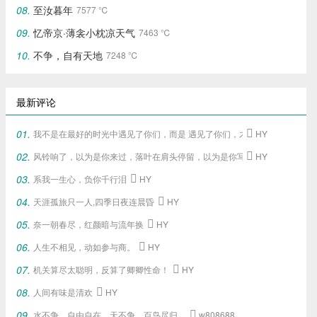
至汝暮年
7577 ℃
忆帝京·薄衾小枕凉天气
7463 ℃
不争，自有天地
7248 ℃
最新评论
我不是在最好的时光中遇见了你们，
而是 遇见了你们，
才给了我这段最好的

HY
风铃响了，以为是你来过，落叶在肩头停留，以为是你写下的旧梦。

HY
系我一生心，负你千行泪

HY
天涯孤旅只一人,四季日夜连晨昏

HY
奈一朝春尽，红颜暗与流年换

HY
人生不相见，动如参与商。

HY
机关算尽太聪明，反算了卿卿性命！

HY
人间有味是清欢

HY
水不争，自由自在，天不争，百鸟尽归，

w808688