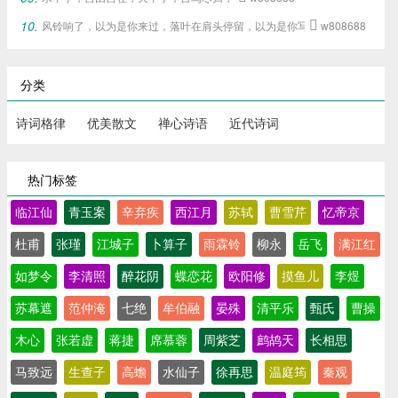
风铃响了，以为是你来过，落叶在肩头停留，以为是你写下的旧梦。

w808688
分类
诗词格律
优美散文
禅心诗语
近代诗词
热门标签
临江仙
青玉案
辛弃疾
西江月
苏轼
曹雪芹
忆帝京
杜甫
张瑾
江城子
卜算子
雨霖铃
柳永
岳飞
满江红
如梦令
李清照
醉花阴
蝶恋花
欧阳修
摸鱼儿
李煜
苏幕遮
范仲淹
七绝
牟伯融
晏殊
清平乐
甄氏
曹操
木心
张若虚
蒋捷
席慕蓉
周紫芝
鹧鸪天
长相思
马致远
生查子
高蟾
水仙子
徐再思
温庭筠
秦观