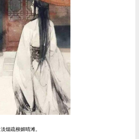
，淡烟疏柳媚晴滩。