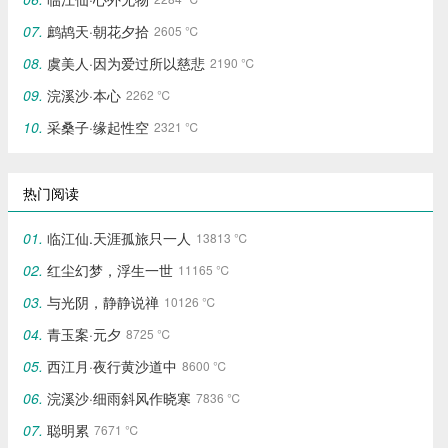
鹧鸪天·朝花夕拾
2605 ℃
虞美人·因为爱过所以慈悲
2190 ℃
浣溪沙·本心
2262 ℃
采桑子·缘起性空
2321 ℃
热门阅读
临江仙.天涯孤旅只一人
13813 ℃
红尘幻梦，浮生一世
11165 ℃
与光阴，静静说禅
10126 ℃
青玉案·元夕
8725 ℃
西江月·夜行黄沙道中
8600 ℃
浣溪沙·细雨斜风作晓寒
7836 ℃
聪明累
7671 ℃