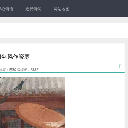
禅心诗语
近代诗词
网站地图
雨斜风作晓寒

 作者：
苏轼
阅读量：7837