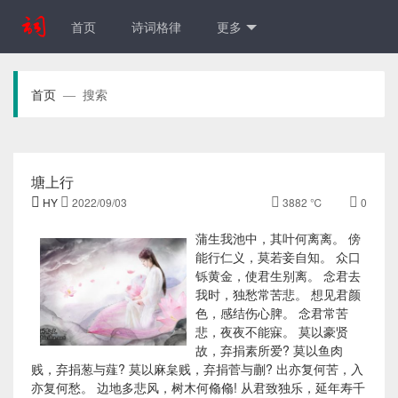
首页
诗词格律
更多
首页
搜索
—
塘上行

HY

2022/09/03

3882 ℃

0
蒲生我池中，其叶何离离。 傍
能行仁义，莫若妾自知。 众口
铄黄金，使君生别离。 念君去
我时，独愁常苦悲。 想见君颜
色，感结伤心脾。 念君常苦
悲，夜夜不能寐。 莫以豪贤
故，弃捐素所爱? 莫以鱼肉
贱，弃捐葱与薤? 莫以麻枲贱，弃捐菅与蒯? 出亦复何苦，入
亦复何愁。 边地多悲风，树木何翛翛! 从君致独乐，延年寿千