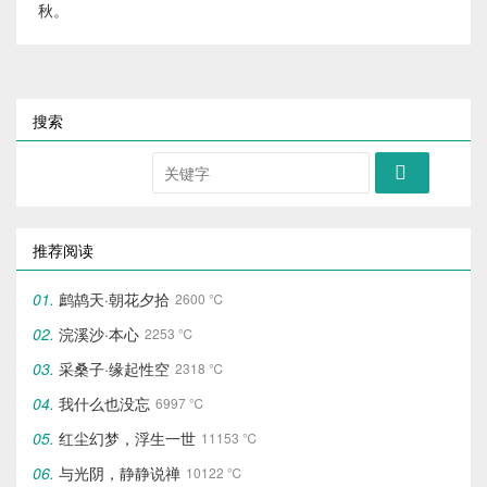
秋。
搜索

推荐阅读
鹧鸪天·朝花夕拾
2600 ℃
浣溪沙·本心
2253 ℃
采桑子·缘起性空
2318 ℃
我什么也没忘
6997 ℃
红尘幻梦，浮生一世
11153 ℃
与光阴，静静说禅
10122 ℃