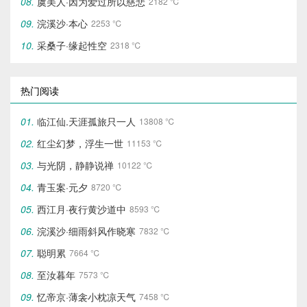
虞美人·因为爱过所以慈悲
2182 ℃
浣溪沙·本心
2253 ℃
采桑子·缘起性空
2318 ℃
热门阅读
临江仙.天涯孤旅只一人
13808 ℃
红尘幻梦，浮生一世
11153 ℃
与光阴，静静说禅
10122 ℃
青玉案·元夕
8720 ℃
西江月·夜行黄沙道中
8593 ℃
浣溪沙·细雨斜风作晓寒
7832 ℃
聪明累
7664 ℃
至汝暮年
7573 ℃
忆帝京·薄衾小枕凉天气
7458 ℃