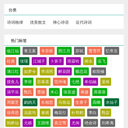
分类
诗词格律
优美散文
禅心诗语
近代诗词
热门标签
临江仙
青玉案
辛弃疾
西江月
苏轼
曹雪芹
忆帝京
杜甫
张瑾
江城子
卜算子
雨霖铃
柳永
岳飞
满江红
如梦令
李清照
醉花阴
蝶恋花
欧阳修
摸鱼儿
李煜
苏幕遮
范仲淹
七绝
牟伯融
晏殊
清平乐
甄氏
曹操
木心
张若虚
蒋捷
席慕蓉
周紫芝
鹧鸪天
长相思
马致远
生查子
高蟾
水仙子
徐再思
温庭筠
秦观
梅花引
杜荀鹤
李白
甄宓
鹊桥仙
元稹
王国维
喜迁莺
尤侗
绝命诗
刘希夷