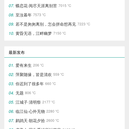
蝶恋花·阅尽天涯离别苦
7015 ℃
至汝暮年
7573 ℃
若不是匆匆离别，怎会拼命想再见
7223 ℃
黄昏无语，江畔幽梦
7150 ℃
最新发布
爱有来生
206 ℃
萍聚随缘，皆是清欢
559 ℃
你迟到了很多年
660 ℃
无题
806 ℃
江城子·清明祭
2177 ℃
临江仙·心外无物‌
2280 ℃
鹧鸪天·朝花夕拾
2600 ℃