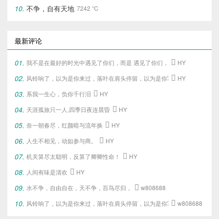
不争，自有天地
7242 ℃
最新评论
我不是在最好的时光中遇见了你们，
而是 遇见了你们，
才给了我这段最好

HY
风铃响了，以为是你来过，落叶在肩头停留，以为是你写下的旧梦。

HY
系我一生心，负你千行泪

HY
天涯孤旅只一人,四季日夜连晨昏

HY
奈一朝春尽，红颜暗与流年换

HY
人生不相见，动如参与商。

HY
机关算尽太聪明，反算了卿卿性命！

HY
人间有味是清欢

HY
水不争，自由自在，天不争，百鸟尽归，

w808688
风铃响了，以为是你来过，落叶在肩头停留，以为是你写下的旧梦。

w808688