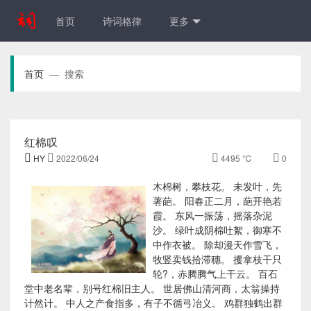
首页
诗词格律
更多
首页
搜索
—
红棉叹

HY

2022/06/24

4495 ℃

0
木棉树，攀枝花。 未发叶，先
著葩。 阳春正二月，葩开艳若
霞。 东风一振荡，摇落杂泥
沙。 绿叶成阴棉吐絮，御寒不
中作衣被。 除却漫天作雪飞，
牧竖卖钱拾滞穗。 攫拿枝干只
轮?，赤腾腾气上干云。 百石
堂中老名辈，别号红棉旧主人。 世居佛山清河商，太翁操持
计然计。 中人之产食指多，有子不循弓冶义。 鸡群独鹤出群