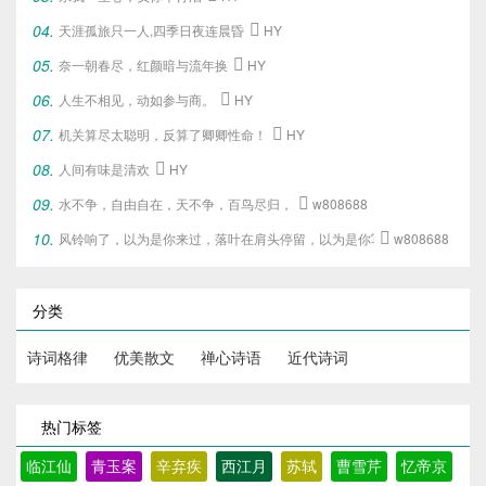
天涯孤旅只一人,四季日夜连晨昏

HY
奈一朝春尽，红颜暗与流年换

HY
人生不相见，动如参与商。

HY
机关算尽太聪明，反算了卿卿性命！

HY
人间有味是清欢

HY
水不争，自由自在，天不争，百鸟尽归，

w808688
风铃响了，以为是你来过，落叶在肩头停留，以为是你写下的旧梦。

w808688
分类
诗词格律
优美散文
禅心诗语
近代诗词
热门标签
临江仙
青玉案
辛弃疾
西江月
苏轼
曹雪芹
忆帝京