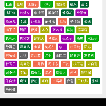
杜甫
张瑾
江城子
卜算子
雨霖铃
柳永
岳飞
满江红
如梦令
李清照
醉花阴
蝶恋花
欧阳修
摸鱼儿
李煜
苏幕遮
范仲淹
七绝
牟伯融
晏殊
清平乐
甄氏
曹操
木心
张若虚
蒋捷
席慕蓉
长相思
周紫芝
鹧鸪天
马致远
生查子
高蟾
水仙子
徐再思
温庭筠
秦观
梅花引
李白
杜荀鹤
甄宓
鹊桥仙
元稹
喜迁莺
尤侗
王国维
绝命诗
刘希夷
行香子
满庭芳
一剪梅
毛泽东
王勃
杨开慧
宋自逊
采桑子
李冠
钗头凤
陆游
虞美人
仲秋
鲁智深
朱自清
唐琬
曹植
乐府
白居易
禅意
丑奴儿
张辑
渔家傲