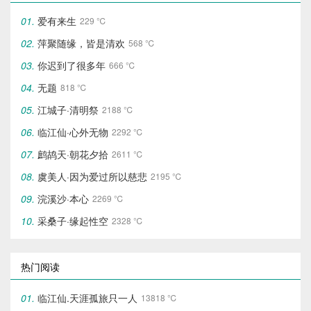
爱有来生
229 ℃
萍聚随缘，皆是清欢
568 ℃
你迟到了很多年
666 ℃
无题
818 ℃
江城子·清明祭
2188 ℃
临江仙·心外无物‌
2292 ℃
鹧鸪天·朝花夕拾
2611 ℃
虞美人·因为爱过所以慈悲
2195 ℃
浣溪沙·本心
2269 ℃
采桑子·缘起性空
2328 ℃
热门阅读
临江仙.天涯孤旅只一人
13818 ℃