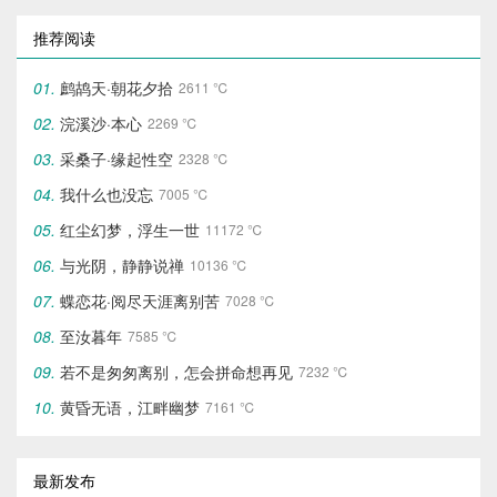
推荐阅读
鹧鸪天·朝花夕拾
2611 ℃
浣溪沙·本心
2269 ℃
采桑子·缘起性空
2328 ℃
我什么也没忘
7005 ℃
红尘幻梦，浮生一世
11172 ℃
与光阴，静静说禅
10136 ℃
蝶恋花·阅尽天涯离别苦
7028 ℃
至汝暮年
7585 ℃
若不是匆匆离别，怎会拼命想再见
7232 ℃
黄昏无语，江畔幽梦
7161 ℃
最新发布