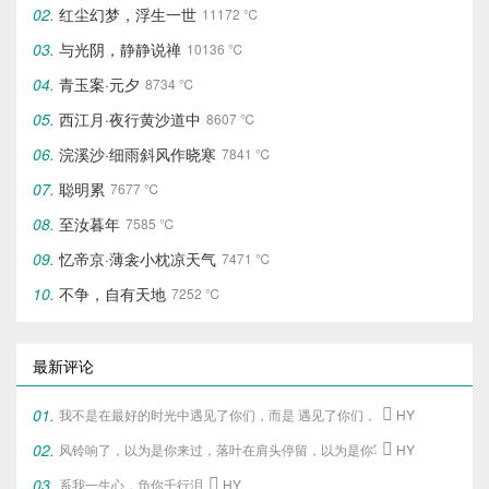
红尘幻梦，浮生一世
11172 ℃
与光阴，静静说禅
10136 ℃
青玉案·元夕
8734 ℃
西江月·夜行黄沙道中
8607 ℃
浣溪沙·细雨斜风作晓寒
7841 ℃
聪明累
7677 ℃
至汝暮年
7585 ℃
忆帝京·薄衾小枕凉天气
7471 ℃
不争，自有天地
7252 ℃
最新评论
我不是在最好的时光中遇见了你们，
而是 遇见了你们，
才给了我这段最好

HY
风铃响了，以为是你来过，落叶在肩头停留，以为是你写下的旧梦。

HY
系我一生心，负你千行泪

HY