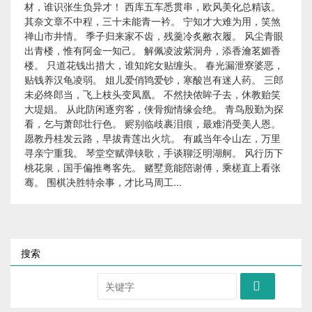
材，谁识张生负异才！ 西库五车悉贯串，欧风美化总精该。
其奈文章不中程，三十未能青一衿。 宁知才大难为用，笑煞
禅山市井情。 季子归来家不齿，残羹冷炙敝衣履。 风尘青眼
出青楼，惟有阿金一知己。 解佩凌波紫洞舟，添香瀹茗媚香
楼。 只道花钱出措大，谁知姹女贴缠头。 春光漏泄寮婆恶，
贴钱养汉龟凌弱。 姐儿爱俏鸨爱钞，寒酸岂有迷人药。 三郎
未必终郎当，飞上枝头变凤凰。 不然抉侬眸子去，休教贻笑
大堤娼。 从此防闲逐穷客，侠骨痴情缘会绝。 青鸟殷勤为探
看，乞与萧郎壮行色。 赆别临歧裹泪痕，最难消受美人恩。
愿教丹桂发云路，早拔青莲出火坑。 有戚当年令山左，万里
寻亲宁重我。 琴堂空赋弹铗歌，手谈聊泛明湖舸。 风行历下
桃花泉，国手偏推粤客先。 赌墅竟能陪谢傅，乘槎直上看张
骞。 围棋决胜特余事，才比马周工...
搜索
