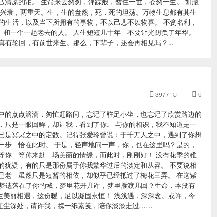
己清凉的泪。 生命来去匆匆，萍踪般，暂住一世，苍匆一生。 如瓶
荣兴衰，两重天。生，生的盎然，死，死的坦荡。万物生息都有其生
的生活，以及当下所拥有的事物，不以己悲不以物喜。 不贪名利，
，和一个一起老去的人。 人生短短几十年，不要让光阴负了年华。
有轮回，有前世来生。那么，下辈子，还会再相见吗？...

3977 ℃

0
中的点点滴滴，匆忙赶路间，忘记了驻足小坐，也忘记了欣赏路边的
，只是一眼回眸，却让我，看到了你。 与你的相识，我不知道是一
已是冥冥之中的定数。记得张爱玲曾说：于千万人之中，遇到了你想
一步，恰在此时。 于是，轻声地问一声，你，也在这里吗？是的，
等你，等你来赴一场美丽的情缘，而此时，刚刚好！ 没有花季的稚
的犹疑，有的只是那份属于你我繁华过后的淡定和从容。 不要说相
已老，虽然只是短暂的相依，却似乎已经抵过了梅花三弄。 在这紫
的梦遗落在了你的城，梦里花开几许，梦里雁渡几回？生命，本没有
生美丽相遇，这份暖，足以凝固永恒！ 浅浅遇，深深念。或许，今
红尘深处，请许我，携一纸素笺，陪你淡淡走过……