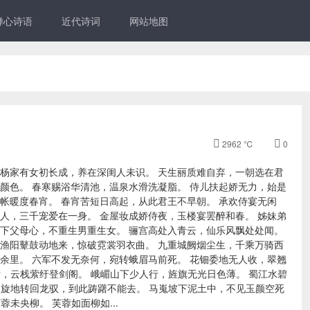
禅心诗语
近代诗词
网站地图

2962 ℃

0
 杨家有女初长成，养在深闺人未识。 天生丽质难自弃，一朝选在君
颜色。 春寒赐浴华清池，温泉水滑洗凝脂。 侍儿扶起娇无力，始是
帐暖度春宵。 春宵苦短日高起，从此君王不早朝。 承欢侍宴无闲
人，三千宠爱在一身。 金屋妆成娇侍夜，玉楼宴罢醉和春。 姊妹弟
天下父母心，不重生男重生女。 骊宫高处入青云，仙乐风飘处处闻。
 渔阳鼙鼓动地来，惊破霓裳羽衣曲。 九重城阙烟尘生，千乘万骑西
余里。 六军不发无奈何，宛转蛾眉马前死。 花钿委地无人收，翠翘
索，云栈萦纡登剑阁。 峨嵋山下少人行，旌旗无光日色薄。 蜀江水碧
天旋地转回龙驭，到此踌躇不能去。 马嵬坡下泥土中，不见玉颜空死
未央柳。 芙蓉如面柳如...