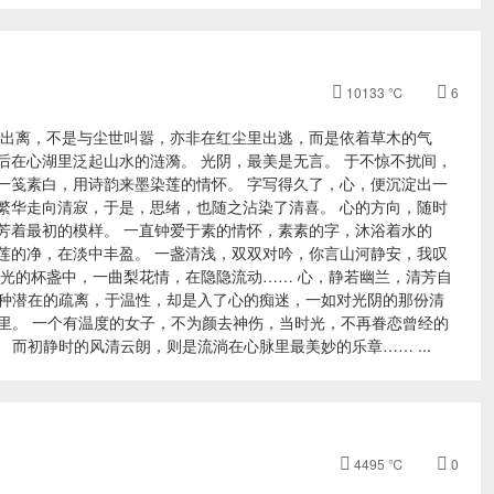

10133 ℃

6
的出离，不是与尘世叫嚣，亦非在红尘里出逃，而是依着草木的气
后在心湖里泛起山水的涟漪。 光阴，最美是无言。 于不惊不扰间，
一笺素白，用诗韵来墨染莲的情怀。 字写得久了，心，便沉淀出一
繁华走向清寂，于是，思绪，也随之沾染了清喜。 心的方向，随时
芳着最初的模样。 一直钟爱于素的情怀，素素的字，沐浴着水的
莲的净，在淡中丰盈。 一盏清浅，双双对吟，你言山河静安，我叹
时光的杯盏中，一曲梨花情，在隐隐流动…… 心，静若幽兰，清芳自
一种潜在的疏离，于温性，却是入了心的痴迷，一如对光阴的那份清
里。 一个有温度的女子，不为颜去神伤，当时光，不再眷恋曾经的
而初静时的风清云朗，则是流淌在心脉里最美妙的乐章…… ...

4495 ℃

0