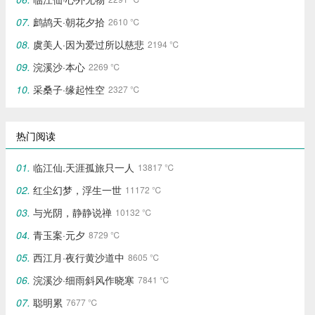
鹧鸪天·朝花夕拾
2610 ℃
虞美人·因为爱过所以慈悲
2194 ℃
浣溪沙·本心
2269 ℃
采桑子·缘起性空
2327 ℃
热门阅读
临江仙.天涯孤旅只一人
13817 ℃
红尘幻梦，浮生一世
11172 ℃
与光阴，静静说禅
10132 ℃
青玉案·元夕
8729 ℃
西江月·夜行黄沙道中
8605 ℃
浣溪沙·细雨斜风作晓寒
7841 ℃
聪明累
7677 ℃