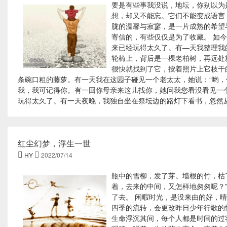
要是有些事我没说，地坛，你别以为
想，却又不能忘。它们不能变成语言
胧的温馨与寂寥，是一片成熟的希望
寄信的，有些仅仅是为了收藏。 如
来已经玩得太久了。有—天我整理我
轮椅上，背后是一棵老柏树，再远处
很快就找到了它，按着照片上它枝干
条碗口粗的藤萝。有一天我在这园子碰见一个老太太，她说：“哟，你还
我，我可记得你。有一回你母亲来这儿找你，她问我您看没看见一个
玩得太久了。有一天夜晚，我独自坐在祭坛边的路灯下看书，忽然从
红尘幻梦，浮生一世

HY

2022/07/14
瓶中的雪柳，发了芽。墙根的竹，枯
着，去来的中间，又怎样地匆匆呢？
了去。 闲暇时光，是没来由的好，
四季的流转，会更改昨日少年行歌的
生命浮沉其间，每个人都是时间的过