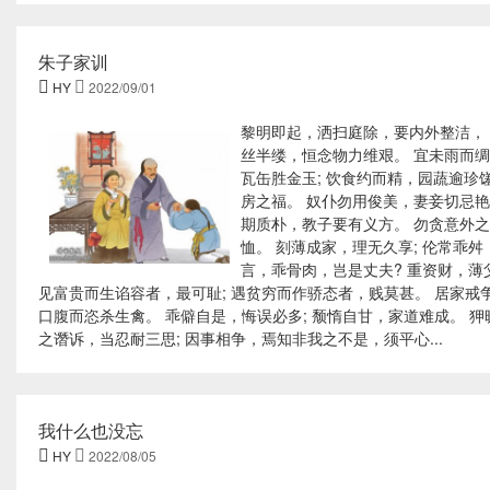
朱子家训

HY

2022/09/01
黎明即起，洒扫庭除，要内外整洁， 
丝半缕，恒念物力维艰。 宜未雨而绸
瓦缶胜金玉; 饮食约而精，园蔬逾珍
房之福。 奴仆勿用俊美，妻妾切忌艳
期质朴，教子要有义方。 勿贪意外之
恤。 刻薄成家，理无久享; 伦常乖舛
言，乖骨肉，岂是丈夫? 重资财，薄
见富贵而生谄容者，最可耻; 遇贫穷而作骄态者，贱莫甚。 居家戒争
口腹而恣杀生禽。 乖僻自是，悔误必多; 颓惰自甘，家道难成。 狎
之谮诉，当忍耐三思; 因事相争，焉知非我之不是，须平心...
我什么也没忘

HY

2022/08/05