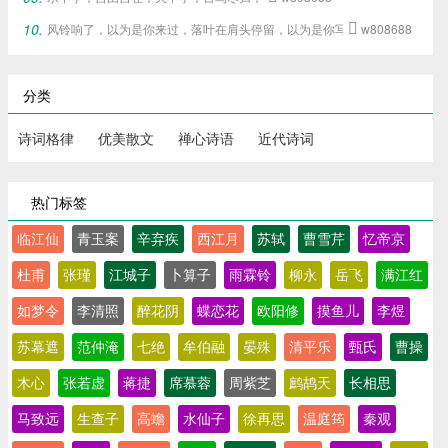
风铃响了，以为是你来过，落叶在肩头停留，以为是你写下的旧梦。

w808688
分类
诗词格律
优美散文
禅心诗语
近代诗词
热门标签
临江仙
青玉案
辛弃疾
西江月
苏轼
曹雪芹
忆帝京
杜甫
张瑾
江城子
卜算子
雨霖铃
柳永
岳飞
满江红
如梦令
李清照
醉花阴
蝶恋花
欧阳修
摸鱼儿
李煜
苏幕遮
范仲淹
七绝
牟伯融
晏殊
清平乐
甄氏
曹操
木心
张若虚
蒋捷
席慕蓉
周紫芝
鹧鸪天
长相思
马致远
生查子
高蟾
水仙子
徐再思
温庭筠
秦观