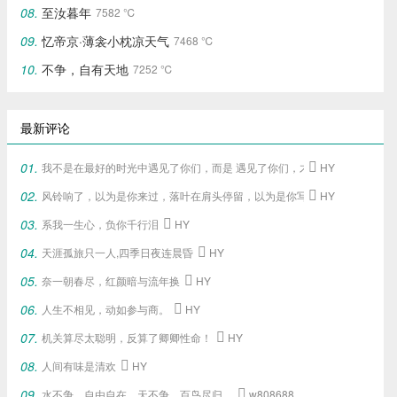
至汝暮年
7582 ℃
忆帝京·薄衾小枕凉天气
7468 ℃
不争，自有天地
7252 ℃
最新评论
我不是在最好的时光中遇见了你们，
而是 遇见了你们，
才给了我这段最好的

HY
风铃响了，以为是你来过，落叶在肩头停留，以为是你写下的旧梦。

HY
系我一生心，负你千行泪

HY
天涯孤旅只一人,四季日夜连晨昏

HY
奈一朝春尽，红颜暗与流年换

HY
人生不相见，动如参与商。

HY
机关算尽太聪明，反算了卿卿性命！

HY
人间有味是清欢

HY
水不争，自由自在，天不争，百鸟尽归，

w808688