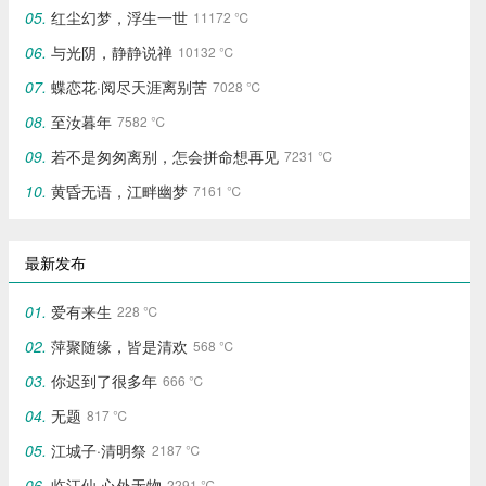
红尘幻梦，浮生一世
11172 ℃
与光阴，静静说禅
10132 ℃
蝶恋花·阅尽天涯离别苦
7028 ℃
至汝暮年
7582 ℃
若不是匆匆离别，怎会拼命想再见
7231 ℃
黄昏无语，江畔幽梦
7161 ℃
最新发布
爱有来生
228 ℃
萍聚随缘，皆是清欢
568 ℃
你迟到了很多年
666 ℃
无题
817 ℃
江城子·清明祭
2187 ℃
临江仙·心外无物‌
2291 ℃