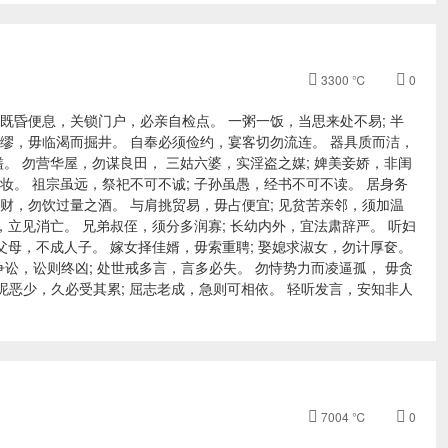

3300 ℃

0
既昏便息，关锁门户，必亲自检点。 一粥一饭，当思来处不易; 半
缪，毋临渴而掘井。 自奉必须俭约，宴客切勿流连。 器具质而洁，
馐。 勿营华屋，勿谋良田， 三姑六婆，实淫盗之媒; 婢美妾娇，非闺
妆。 祖宗虽远，祭祀不可不诚; 子孙虽愚，经书不可不读。 居身务
财，勿饮过量之酒。 与肩挑贸易，毋占便宜; 见贫苦亲邻，须加温
，立见消亡。 兄弟叔侄，须分多润寡; 长幼内外，宜法肃辞严。 听妇
父母，不成人子。 嫁女择佳婿，毋索重聘; 娶媳求淑女，勿计厚奁。
讼，讼则终凶; 处世戒多言，言多必失。 勿恃势力而凌逼孤， 毋贪
昵恶少，久必受其累; 屈志老成，急则可相依。 轻听发言，安知非人

7004 ℃

0