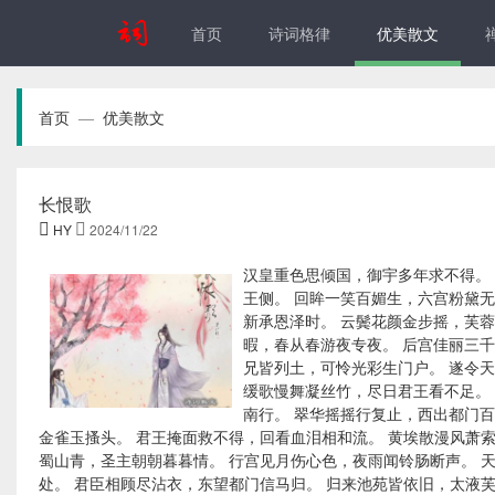
首页
诗词格律
优美散文
首页
优美散文
—
长恨歌

HY

2024/11/22
汉皇重色思倾国，御宇多年求不得。
王侧。 回眸一笑百媚生，六宫粉黛无
新承恩泽时。 云鬓花颜金步摇，芙蓉
暇，春从春游夜专夜。 后宫佳丽三千
兄皆列土，可怜光彩生门户。 遂令
缓歌慢舞凝丝竹，尽日君王看不足。
南行。 翠华摇摇行复止，西出都门百
金雀玉搔头。 君王掩面救不得，回看血泪相和流。 黄埃散漫风萧
蜀山青，圣主朝朝暮暮情。 行宫见月伤心色，夜雨闻铃肠断声。 
处。 君臣相顾尽沾衣，东望都门信马归。 归来池苑皆依旧，太液芙蓉