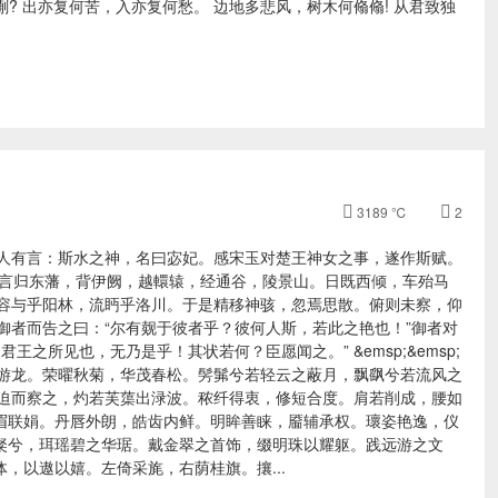
蒯? 出亦复何苦，入亦复何愁。 边地多悲风，树木何翛翛! 从君致独

3189 ℃

2
人有言：斯水之神，名曰宓妃。感宋玉对楚王神女之事，遂作斯赋。
从京域，言归东藩，背伊阙，越轘辕，经通谷，陵景山。日既西倾，车殆马
容与乎阳林，流眄乎洛川。于是精移神骇，忽焉思散。俯则未察，仰
御者而告之曰：“尔有觌于彼者乎？彼何人斯，若此之艳也！”御者对
王之所见也，无乃是乎！其状若何？臣愿闻之。” &emsp;&emsp;
游龙。荣曜秋菊，华茂春松。髣髴兮若轻云之蔽月，飘飖兮若流风之
迫而察之，灼若芙蕖出渌波。秾纤得衷，修短合度。肩若削成，腰如
眉联娟。丹唇外朗，皓齿内鲜。明眸善睐，靥辅承权。瓌姿艳逸，仪
粲兮，珥瑶碧之华琚。戴金翠之首饰，缀明珠以耀躯。践远游之文
，以遨以嬉。左倚采旄，右荫桂旗。攘...