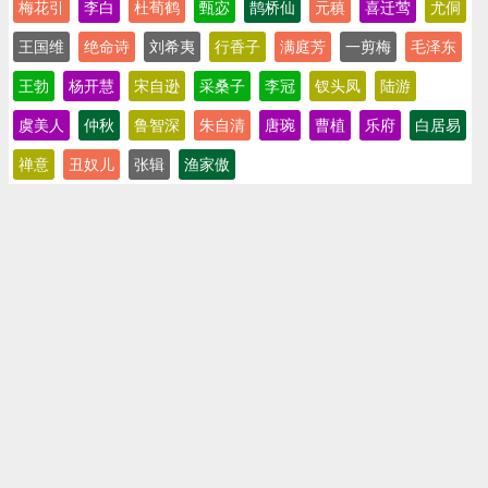
梅花引
李白
杜荀鹤
甄宓
鹊桥仙
元稹
喜迁莺
尤侗
王国维
绝命诗
刘希夷
行香子
满庭芳
一剪梅
毛泽东
王勃
杨开慧
宋自逊
采桑子
李冠
钗头凤
陆游
虞美人
仲秋
鲁智深
朱自清
唐琬
曹植
乐府
白居易
禅意
丑奴儿
张辑
渔家傲