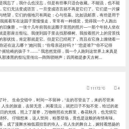
是我忘了，我什么也没忘，但是有些事只适合收藏。不能说，也不能
，它们无法变成语言，一旦变成语言就不再是它们了。它们是一片朦
与绝望，它们的领地只有两处：心与坟墓。比如说邮票，有些是用于
今我摇着车在这园子里慢慢走，常常有一种感觉，觉得我一个人跑出
的旧像册，一张十几年前我在这圈子里照的照片—一那个年轻人坐在
就是那座古祭坛。我便到园子里去找那棵树。我按着照片上的背景找
的形状找，肯定那就是它。但是它已经死了，而且在它身上缠绕着一
在这儿哪？”她问我：“你母亲还好吗？” “您是谁?”“你不记得
摇轮椅的孩子？……” 我忽然觉得，我一个人跑到这世界上来真是
那漆黑的祭坛里传出—阵阵唢呐声；四周都是参天古树...

11172 ℃

4
了叶。 生命交错中，时间一不留神，“去的尽管去了，来的尽管来
” 人生的旅途，去留无意，闲看流云，就把日子不知不觉，给过的老
晴日的光线，照上了屋脊，万物映照在光辉里，春花秋月，也无惧它
情怀。 仔细想来，这人世间，粉墨登场，竟也是这般的有情有味。
客，成了漫舞水袖低眉抬首的伶人，在人生的舞台上，婉转着悠扬的