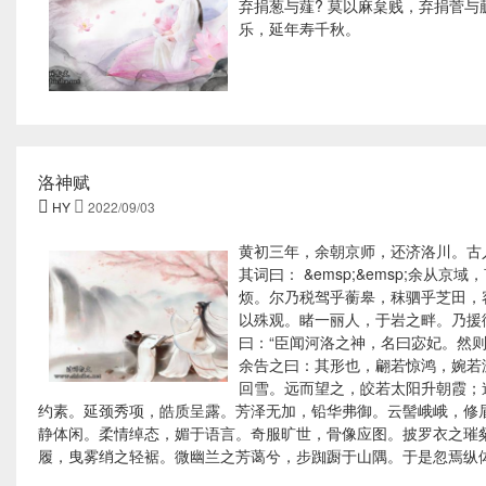
弃捐葱与薤? 莫以麻枲贱，弃捐菅与
乐，延年寿千秋。
洛神赋

HY

2022/09/03
黄初三年，余朝京师，还济洛川。古
其词曰： &emsp;&emsp;余
烦。尔乃税驾乎蘅皋，秣驷乎芝田，
以殊观。睹一丽人，于岩之畔。乃援
曰：“臣闻河洛之神，名曰宓妃。然则君
余告之曰：其形也，翩若惊鸿，婉若
回雪。远而望之，皎若太阳升朝霞；
约素。延颈秀项，皓质呈露。芳泽无加，铅华弗御。云髻峨峨，修
静体闲。柔情绰态，媚于语言。奇服旷世，骨像应图。披罗衣之璀
履，曳雾绡之轻裾。微幽兰之芳蔼兮，步踟蹰于山隅。于是忽焉纵体