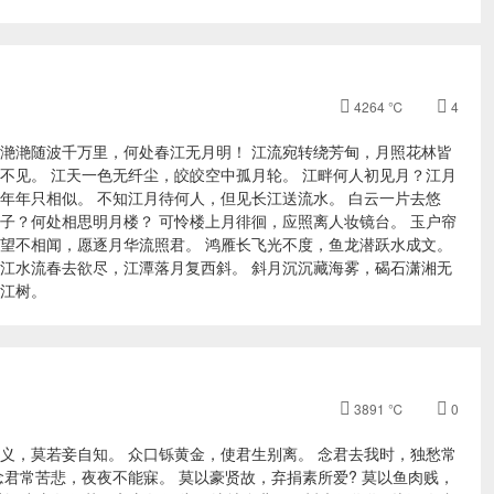

4264 ℃

4
 滟滟随波千万里，何处春江无月明！ 江流宛转绕芳甸，月照花林皆
不见。 江天一色无纤尘，皎皎空中孤月轮。 江畔何人初见月？江月
年年只相似。 不知江月待何人，但见长江送流水。 白云一片去悠
子？何处相思明月楼？ 可怜楼上月徘徊，应照离人妆镜台。 玉户帘
相望不相闻，愿逐月华流照君。 鸿雁长飞光不度，鱼龙潜跃水成文。
 江水流春去欲尽，江潭落月复西斜。 斜月沉沉藏海雾，碣石潇湘无
满江树。

3891 ℃

0
义，莫若妾自知。 众口铄黄金，使君生别离。 念君去我时，独愁常
念君常苦悲，夜夜不能寐。 莫以豪贤故，弃捐素所爱? 莫以鱼肉贱，