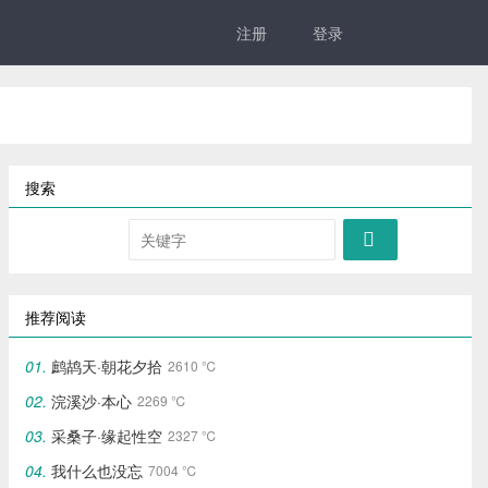
注册
登录
搜索

推荐阅读
鹧鸪天·朝花夕拾
2610 ℃
浣溪沙·本心
2269 ℃
采桑子·缘起性空
2327 ℃
我什么也没忘
7004 ℃