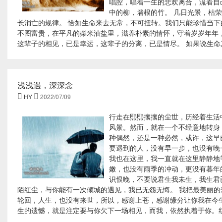
唱腔，唱着一生的悲欢离合，流着自
中的柳，墙根的竹。 几日光景，枯
长消亡的规律。 恰如生命来去无常，不可扭转。我们只能珍惜当下
不图富贵，在平凡的柴米油盐里，滋养朴素的情怀，守着岁岁年年
这辈子的相见，已是幸运，这辈子的分离，已是情尽。 如果说生命真
浅浅遇，深深念

HY

2022/07/09
行走在熙熙攘攘的尘世，历经着生活
风景。然而，就在一个不经意地转身
种偶然，还是一种必然，或许，这早
要遇到的人，没有早一步，也没有晚
我也在这里，我一直就在这里静静地
嫩，也没有雨季的冲动，更没有暮年
识恨晚，不要说君生我未生，我生君
陌红尘，与你能有一次倾城的遇见，我已无怨无悔。 我把最美丽
轮回，人生，也没有来世，所以，感谢上苍，感谢缘分让你我在今
生的遗憾，就是注定要与你欠下一场相见，而我，依然执着于你。