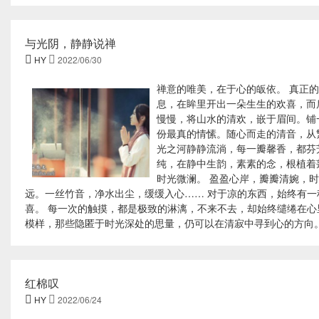
与光阴，静静说禅

HY

2022/06/30
禅意的唯美，在于心的皈依。 真正
息，在眸里开出一朵生生的欢喜，而
慢慢，将山水的清欢，嵌于眉间。铺
份最真的情愫。随心而走的清音，从
光之河静静流淌，每一瓣馨香，都芬
纯，在静中生韵，素素的念，根植着
时光微澜。 盈盈心岸，瓣瓣清婉，
远。一丝竹音，净水出尘，缓缓入心…… 对于凉的东西，始终有
喜。 每一次的触摸，都是极致的淋漓，不来不去，却始终缱绻在心
模样，那些隐匿于时光深处的思量，仍可以在清寂中寻到心的方向。 
红棉叹

HY

2022/06/24