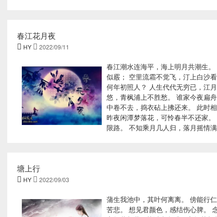
春江花月夜

HY

2022/09/11
春江潮水连海平，海上明月共潮生。
似霰； 空里流霜不觉飞，汀上白沙看
何年初照人？ 人生代代无穷已，江月
悠，青枫浦上不胜愁。 谁家今夜扁舟
中卷不去，捣衣砧上拂还来。 此时
昨夜闲潭梦落花，可怜春半不还家。
限路。 不知乘月几人归，落月摇情
塘上行

HY

2022/09/03
蒲生我池中，其叶何离离。 傍能行仁
苦悲。 想见君颜色，感结伤心脾。 