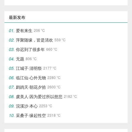
最新发布
爱有来生
206 ℃
萍聚随缘，皆是清欢
559 ℃
你迟到了很多年
660 ℃
无题
806 ℃
江城子·清明祭
2177 ℃
临江仙·心外无物‌
2280 ℃
鹧鸪天·朝花夕拾
2600 ℃
虞美人·因为爱过所以慈悲
2182 ℃
浣溪沙·本心
2253 ℃
采桑子·缘起性空
2318 ℃