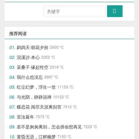

推荐阅读
鹧鸪天·朝花夕拾
2600 ℃
浣溪沙·本心
2253 ℃
采桑子·缘起性空
2318 ℃
我什么也没忘
6997 ℃
红尘幻梦，浮生一世
11153 ℃
与光阴，静静说禅
10122 ℃
蝶恋花·阅尽天涯离别苦
7015 ℃
至汝暮年
7573 ℃
若不是匆匆离别，怎会拼命想再见
7223 ℃
黄昏无语，江畔幽梦
7150 ℃