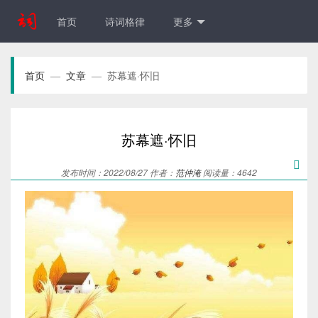
首页
诗词格律
更多
首页
文章
苏幕遮·怀旧
—
—
苏幕遮·怀旧

发布时间：2022/08/27 作者：
范仲淹
阅读量：4642