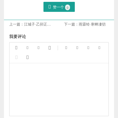

赞一个
0
上一篇：
江城子·乙卯正月二十日夜记梦
下一篇：
雨霖铃·寒蝉凄切
我要评论









