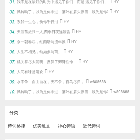
我不是在最好的时光中遇见了你们，
而是 遇见了你们，
才给了我这段最好

HY
风铃响了，以为是你来过，落叶在肩头停留，以为是你写下的旧梦。

HY
系我一生心，负你千行泪

HY
天涯孤旅只一人,四季日夜连晨昏

HY
奈一朝春尽，红颜暗与流年换

HY
人生不相见，动如参与商。

HY
机关算尽太聪明，反算了卿卿性命！

HY
人间有味是清欢

HY
水不争，自由自在，天不争，百鸟尽归，

w808688
风铃响了，以为是你来过，落叶在肩头停留，以为是你写下的旧梦。

w808688
分类
诗词格律
优美散文
禅心诗语
近代诗词