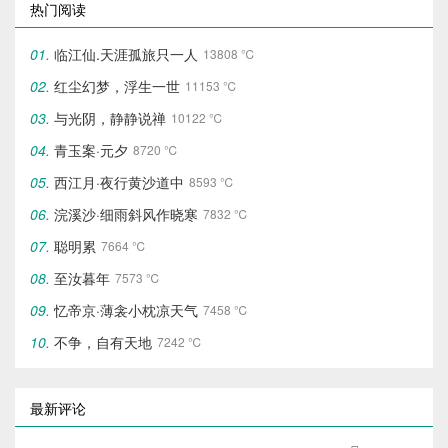
热门阅读
临江仙.天涯孤旅只一人
13808 ℃
红尘幻梦，浮生一世
11153 ℃
与光阴，静静说禅
10122 ℃
青玉案·元夕
8720 ℃
西江月·夜行黄沙道中
8593 ℃
浣溪沙·细雨斜风作晓寒
7832 ℃
聪明累
7664 ℃
至汝暮年
7573 ℃
忆帝京·薄衾小枕凉天气
7458 ℃
不争，自有天地
7242 ℃
最新评论