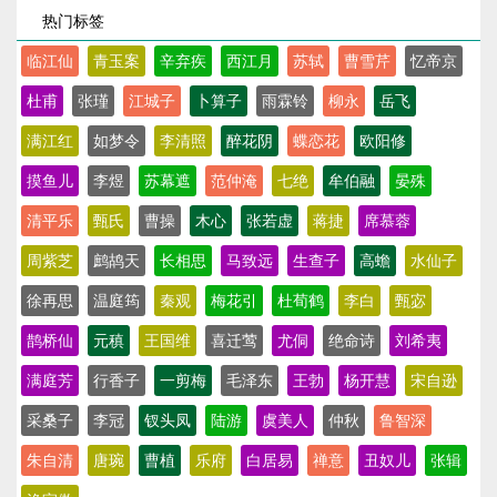
热门标签
临江仙
青玉案
辛弃疾
西江月
苏轼
曹雪芹
忆帝京
杜甫
张瑾
江城子
卜算子
雨霖铃
柳永
岳飞
满江红
如梦令
李清照
醉花阴
蝶恋花
欧阳修
摸鱼儿
李煜
苏幕遮
范仲淹
七绝
牟伯融
晏殊
清平乐
甄氏
曹操
木心
张若虚
蒋捷
席慕蓉
周紫芝
鹧鸪天
长相思
马致远
生查子
高蟾
水仙子
徐再思
温庭筠
秦观
梅花引
杜荀鹤
李白
甄宓
鹊桥仙
元稹
王国维
喜迁莺
尤侗
绝命诗
刘希夷
满庭芳
行香子
一剪梅
毛泽东
王勃
杨开慧
宋自逊
采桑子
李冠
钗头凤
陆游
虞美人
仲秋
鲁智深
朱自清
唐琬
曹植
乐府
白居易
禅意
丑奴儿
张辑