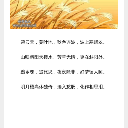
碧云天，黄叶地，秋色连波，波上寒烟翠。
山映斜阳天接水。芳草无情，更在斜阳外。
黯乡魂，追旅思，夜夜除非，好梦留人睡。
明月楼高休独倚，酒入愁肠，化作相思泪。